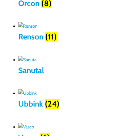
Orcon
(8)
Renson
(11)
Sanutal
Ubbink
(24)