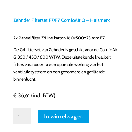
in
Menu
-
Zehnder Filterset F7/F7 ComfoAir Q – Huismerk
Version
2.0.11
2x Paneelfilter Z/Line karton 160x500x23 mm F7
|
Author:
De G4 filterset van Zehnder is geschikt voor de ComfoAir
Q 350 / 450 / 600 WTW. Deze uitstekende kwaliteit
Atakan
filters garandeert u een optimale werking van het
Au
ventilatiesysteem en een gezondere en gefilterde
|
binnenlucht.
Docs:
https://atakanau.blogspot.com/2021/01/automatic-
€
36,61
(incl. BTW)
category-
menu-
wp-
Zehnder
In winkelwagen
plugin.html
Filterset
F7/F7
|