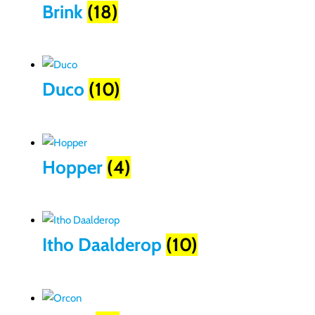
Brink
(18)
Duco
(10)
Hopper
(4)
Itho Daalderop
(10)